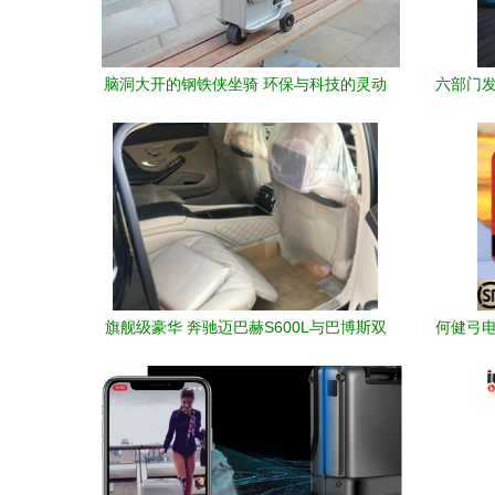
脑洞大开的钢铁侠坐骑 环保与科技的灵动
六部门发
交织——爱尔威智能电动行李箱评测
旗舰级豪华 奔驰迈巴赫S600L与巴博斯双
何健弓电
雄，重塑智能舒适新境界