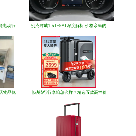
智能电动行
别克君威1.5T+9AT深度解析 价格亲民的
优劣势全面盘点
活物品低
电动骑行行李箱怎么样？精选五款高性价
比旅行箱，轻松出行不再累