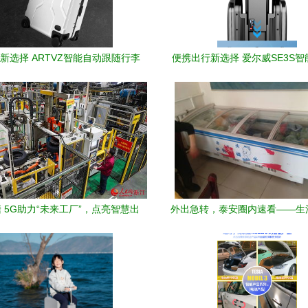
新选择 ARTVZ智能自动跟随行李
便携出行新选择 爱尔威SE3S
箱体验评测
李箱深度解析
 5G助力“未来工厂”，点亮智慧出
外出急转，泰安圈内速看——生
行装备新篇章
价清仓！