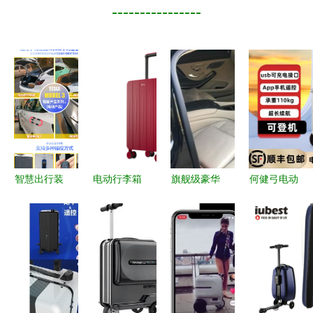
----------------
智慧出行装
电动行李箱
旗舰级豪华
何健弓电动
备 特斯拉
哪个牌子
奔驰迈巴赫
行李箱 引
电动尾门的
好？两款性
S600L与巴
领智慧出行
智能升级之
价比高的智
博斯双雄，
的革新装备
道
能行李箱推
重塑智能舒
荐
适新境界