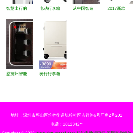
智慧出行的
电动行李箱
从中国智造
2017新款
未来之选
价格揭秘
到智能出行
拖箱拉杆箱
GOGO智能
最新智能出
爱尔威如何
男女万向轮
电动行李箱
行装备值得
定义未来出
IUBEST电
全面评测
入手吗？
行方式
动滑板车行
李箱 智慧
出行装备的
革命
恩施州智能
骑行行李箱
出行服务
排行榜 智
摩托车、汽
慧出行装备
车锁具维修
全攻略
与遥控芯片
地址：深圳市坪山区坑梓街道坑梓社区吉祥路6号厂房2号201
钥匙匹配全
电话：1812342**
攻略