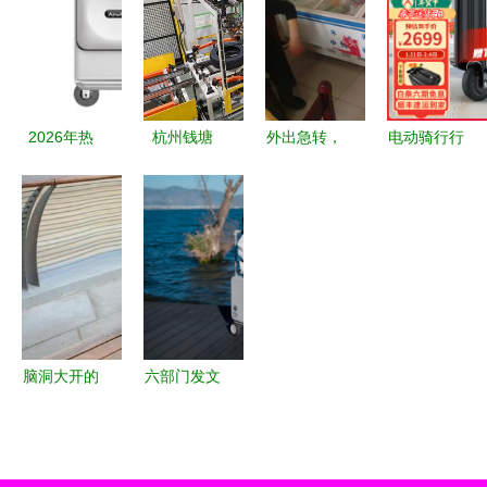
规则
行李箱体验
箱深度解析
优劣势全面
评测
盘点
2026年热
杭州钱塘
外出急转，
电动骑行行
门智能电动
5G助力“未
泰安圈内速
李箱怎么
行李箱推荐
来工厂”，
看——生活
样？精选五
骑行与智能
点亮智慧出
物品低价清
款高性价比
科技的完美
行装备新篇
仓！
旅行箱，轻
融合
章
松出行不再
累
脑洞大开的
六部门发文
钢铁侠坐骑
推动婴童产
环保与科技
品智能化升
的灵动交织
级 智慧出