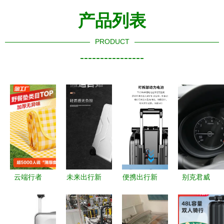
产品列表
PRODUCT
----------------
云端行者
未来出行新
便携出行新
别克君威
智能电动行
选择
选择 爱尔
1.5T+9AT
李箱如何改
ARTVZ智
威SE3S智
深度解析
写未来旅行
能自动跟随
能电动行李
价格亲民的